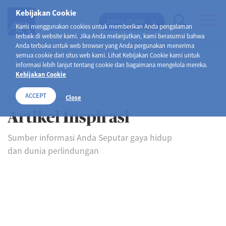
Kebijakan Cookie
EMMA BY AXA
Kami menggunakan cookies untuk memberikan Anda pengalaman
terbaik di website kami. Jika Anda melanjutkan, kami berasumsi bahwa
Anda terbuka untuk web browser yang Anda pergunakan menerima
semua cookie dari situs web kami. Lihat Kebijakan Cookie kami untuk
informasi lebih lanjut tentang cookie dan bagaimana mengelola mereka.
Kebijakan Cookie
ACCEPT
SELAMAT DATANG DI
Close
Artikel Inspirasi
Sumber informasi Anda Seputar gaya hidup
dan dunia perlindungan