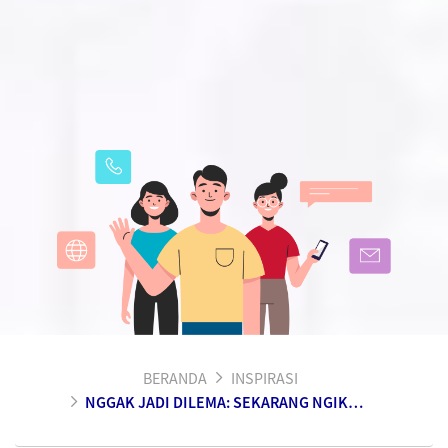
BERANDA
INSPIRASI
NGGAK JADI DILEMA: SEKARANG NGIKUTIN TREN BIAR EKSIS DI MEDIA SOSIAL DAN HIDUP TENANG DI HARI TUA BISA DILAKUKAN BERSAMAAN!