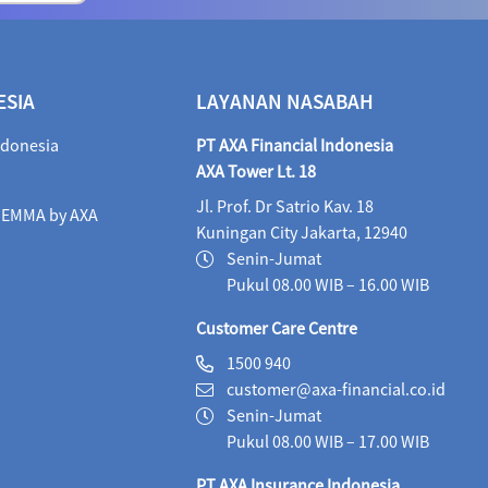
ALI Dynamic Money (IDR)
05/08/2026
1,028
ALI Progressive Money (IDR)
05/08/2026
9
ESIA
LAYANAN NASABAH
ALI Secure Money (IDR)
05/08/2026
405.
ndonesia
PT AXA Financial Indonesia
Maestro Balance Syariah (IDR)
05/08/2026
1,
AXA Tower Lt. 18
Jl. Prof. Dr Satrio Kav. 18
Maestro Equity Syariah (IDR)
05/08/2026
1,
i EMMA by AXA
Kuningan City Jakarta, 12940
Maestro Fixed Income Syariah (IDR)
05/08/2026
Senin-Jumat
Pukul 08.00 WIB – 16.00 WIB
Maestro Progressive Equity Syariah (IDR)
05/08/2
Customer Care Centre
Maestro USD Offshore Equity Fund (USD)
04/08
1500 940
customer@axa-financial.co.id
MaestroLink Aggresive Equity (IDR)
05/08/2026
Senin-Jumat
MaestroLink Balanced (IDR)
05/08/2026
3,2
Pukul 08.00 WIB – 17.00 WIB
PT AXA Insurance Indonesia
MaestroLink Cash Plus (IDR)
05/08/2026
2,7