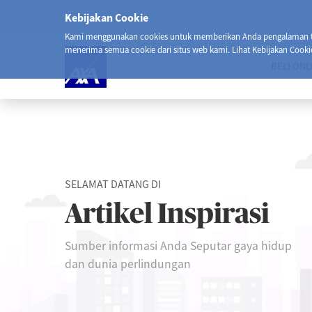
Kebijakan Cookie
Kami menggunakan cookies untuk memberikan Anda pengalaman ter
menerima semua cookie dari situs web kami. Lihat Kebijakan Cooki
BELI ONL
SELAMAT DATANG DI
Artikel Inspirasi
Sumber informasi Anda Seputar gaya hidup
dan dunia perlindungan