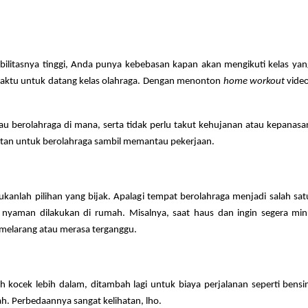
ibilitasnya tinggi, Anda punya kebebasan kapan akan mengikuti kelas yang
waktu untuk datang kelas olahraga.
Dengan menonton
home workout
video
mau berolahraga di mana, serta tidak perlu takut kehujanan atau kepana
tan untuk berolahraga sambil memantau pekerjaan.
kanlah pilihan yang bijak. Apalagi tempat berolahraga menjadi salah sa
 nyaman dilakukan di rumah. Misalnya, saat haus dan ingin segera m
melarang atau merasa terganggu.
kocek lebih dalam, ditambah lagi untuk biaya perjalanan seperti bens
h. Perbedaannya sangat kelihatan, lho.