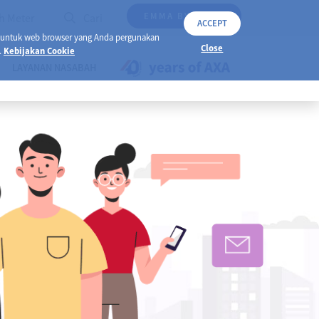
EMMA BY AXA
h Meter
Cari
ACCEPT
 untuk web browser yang Anda pergunakan
Close
.
Kebijakan Cookie
LAYANAN NASABAH