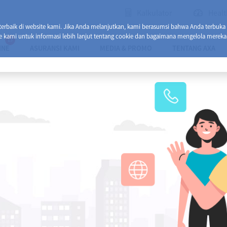
Kalkulator
Healt
baik di website kami. Jika Anda melanjutkan, kami berasumsi bahwa Anda terbuka
e kami untuk informasi lebih lanjut tentang cookie dan bagaimana mengelola mereka
13
INE
ASURANSI KAMI
MEDIA & PROMO
TENTANG AXA