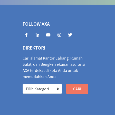
.5440
04/08/2026
1,031.9525
3.4085
72.2983
04/08/2026
966.7939
5.5044
FOLLOW AXA
3463
04/08/2026
404.7994
0.5469
854.6660
04/08/2026
1,842.5729
12.0931
DIREKTORI
018.7586
04/08/2026
1,016.3186
2.4400
Cari alamat Kantor Cabang, Rumah
1,066.2155
04/08/2026
1,064.6822
1.5333
Sakit, dan Bengkel rekanan asuransi
AXA terdekat di kota Anda untuk
026
1,842.4723
04/08/2026
1,833.1715
9.3008
memudahkan Anda
/2026
2.0622
03/08/2026
2.0301
0.0321
573.1013
04/08/2026
566.7579
6.3434
67.9942
04/08/2026
3,275.1422
7.1480
37.3792
04/08/2026
2,736.8594
0.5198