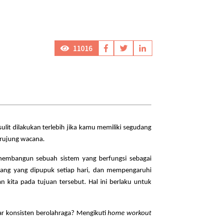
11016
lit dilakukan terlebih jika kamu memiliki segudang
berujung wacana.
u membangun sebuah sistem yang berfungsi sebagai
rang yang dipupuk setiap hari, dan mempengaruhi
 kita pada tujuan tersebut. Hal ini berlaku untuk
gar konsisten berolahraga? Mengikuti
home workout