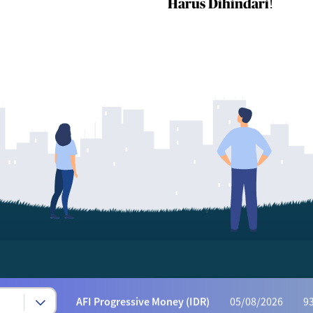
Harus Dihindari!
Syariah Progressive (IDR)
05/08/2026
223
AFI Dynamic Money (IDR)
05/08/2026
1,169
AFI Progressive Money (IDR)
05/08/2026
9
AFI Secure Money (IDR)
05/08/2026
415.