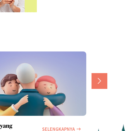
 yang
5 Pilihan Apl
SELENGKAPNYA