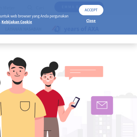
EMMA BY AXA
h Meter
Cari
ACCEPT
 untuk web browser yang Anda pergunakan
Close
.
Kebijakan Cookie
LAYANAN NASABAH