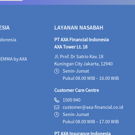
ALI Dynamic Money (IDR)
05/08/2026
1,028
ALI Progressive Money (IDR)
05/08/2026
9
ESIA
LAYANAN NASABAH
ALI Secure Money (IDR)
05/08/2026
405.
ndonesia
PT AXA Financial Indonesia
Maestro Balance Syariah (IDR)
05/08/2026
1,
AXA Tower Lt. 18
Jl. Prof. Dr Satrio Kav. 18
Maestro Equity Syariah (IDR)
05/08/2026
1,
i EMMA by AXA
Kuningan City Jakarta, 12940
Maestro Fixed Income Syariah (IDR)
05/08/2026
Senin-Jumat
Pukul 08.00 WIB – 16.00 WIB
Maestro Progressive Equity Syariah (IDR)
05/08/2
Customer Care Centre
Maestro USD Offshore Equity Fund (USD)
04/08
1500 940
customer@axa-financial.co.id
MaestroLink Aggresive Equity (IDR)
05/08/2026
Senin-Jumat
MaestroLink Balanced (IDR)
05/08/2026
3,2
Pukul 08.00 WIB – 17.00 WIB
PT AXA Insurance Indonesia
MaestroLink Cash Plus (IDR)
05/08/2026
2,7