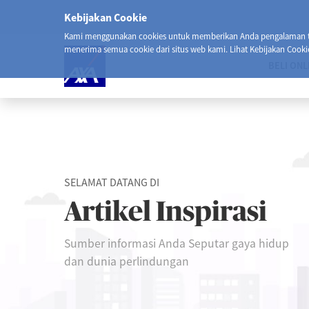
Kebijakan Cookie
Kami menggunakan cookies untuk memberikan Anda pengalaman ter
menerima semua cookie dari situs web kami. Lihat Kebijakan Cooki
BELI ONL
SELAMAT DATANG DI
Artikel Inspirasi
Sumber informasi Anda Seputar gaya hidup
dan dunia perlindungan