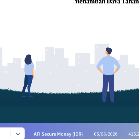
Menambah Daya Tahan
Syariah Progressive (IDR)
05/08/2026
223
AFI Dynamic Money (IDR)
05/08/2026
1,169
AFI Progressive Money (IDR)
05/08/2026
9
AFI Secure Money (IDR)
05/08/2026
415.