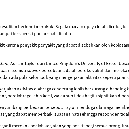
esulitan berhenti merokok. Segala macam upaya telah dicoba, bai
mpai bersugesti pun pernah dicoba.
akit karena penyakit-penyakit yang dapat disebabkan oleh kebias
ction
, Adrian Taylor dari United Kingdom’s University of Exeter bes
rcobaan. Semua subyek percobaan adalah perokok aktif dan merek
 dan ada pula kelompok yang mengerjakan aktivitas seperti jalan c
jakan aktivitas olahraga cenderung lebih berkurang dibanding ke
 berolahraga lebih kecil, walaupun tidak begitu signifikan diban
 penyumbang perbedaan tersebut, Taylor menduga olahraga memb
itas yang dapat memperbaiki suasana hati sehingga responden tida
ganti merokok adalah kegiatan yang positif bagi semua orang, kh