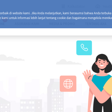
Kalkulator
Healt
baik di website kami. Jika Anda melanjutkan, kami berasumsi bahwa Anda terbuka
e kami untuk informasi lebih lanjut tentang cookie dan bagaimana mengelola mereka
13
INE
ASURANSI KAMI
MEDIA & PROMO
TENTANG AXA