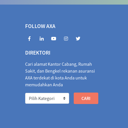
.5440
04/08/2026
1,031.9525
3.4085
72.2983
04/08/2026
966.7939
5.5044
FOLLOW AXA
3463
04/08/2026
404.7994
0.5469
854.6660
04/08/2026
1,842.5729
12.0931
DIREKTORI
018.7586
04/08/2026
1,016.3186
2.4400
Cari alamat Kantor Cabang, Rumah
1,066.2155
04/08/2026
1,064.6822
1.5333
Sakit, dan Bengkel rekanan asuransi
AXA terdekat di kota Anda untuk
026
1,842.4723
04/08/2026
1,833.1715
9.3008
memudahkan Anda
/2026
2.0622
03/08/2026
2.0301
0.0321
573.1013
04/08/2026
566.7579
6.3434
67.9942
04/08/2026
3,275.1422
7.1480
37.3792
04/08/2026
2,736.8594
0.5198