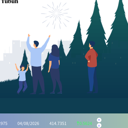
 Tubuh
.5595
04/08/2026
222.1059
1.4536
.6073
04/08/2026
1,162.7386
6.8687
34.0046
04/08/2026
928.7313
5.2733
2975
04/08/2026
414.7351
0.5624