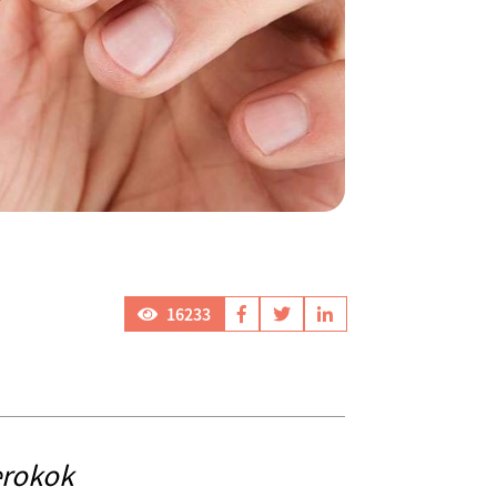
16233
erokok