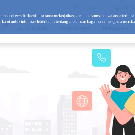
Kalkulator
Healt
baik di website kami. Jika Anda melanjutkan, kami berasumsi bahwa Anda terbuka
e kami untuk informasi lebih lanjut tentang cookie dan bagaimana mengelola mereka
13
INE
ASURANSI KAMI
MEDIA & PROMO
TENTANG AXA