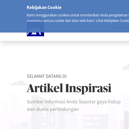
Kebijakan Cookie
Kami menggunakan cookies untuk memberikan Anda pengalaman ter
menerima semua cookie dari situs web kami. Lihat Kebijakan Cooki
BELI ONL
SELAMAT DATANG DI
Artikel Inspirasi
Sumber informasi Anda Seputar gaya hidup
dan dunia perlindungan