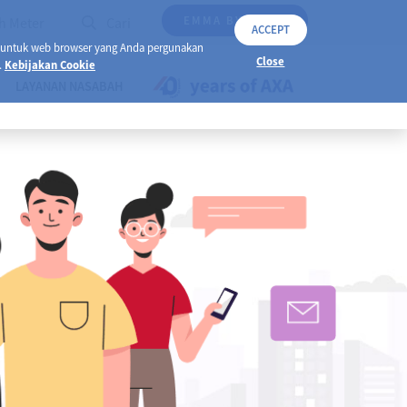
EMMA BY AXA
h Meter
Cari
ACCEPT
 untuk web browser yang Anda pergunakan
Close
.
Kebijakan Cookie
LAYANAN NASABAH