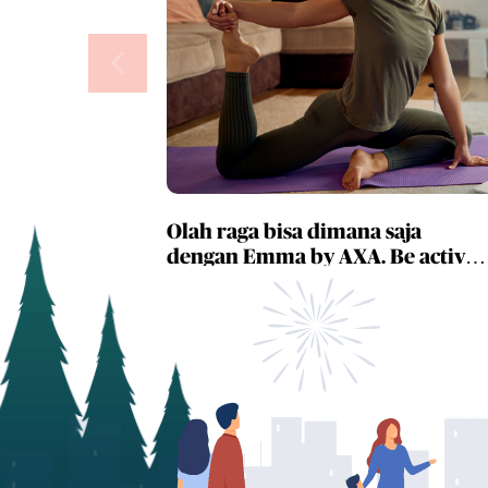
Olah raga bisa dimana saja
dengan Emma by AXA. Be active,
anytime & anywhere with Emma
by AXA.