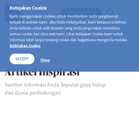
Kebijakan Cookie
EMMA BY AXA
Kami menggunakan cookies untuk memberikan Anda pengalaman
terbaik di website kami. Jika Anda melanjutkan, kami berasumsi bahwa
Anda terbuka untuk web browser yang Anda pergunakan menerima
semua cookie dari situs web kami. Lihat Kebijakan Cookie kami untuk
informasi lebih lanjut tentang cookie dan bagaimana mengelola mereka.
Kebijakan Cookie
ACCEPT
SELAMAT DATANG DI
Close
Artikel Inspirasi
Sumber informasi Anda Seputar gaya hidup
dan dunia perlindungan