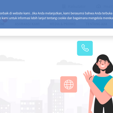
Kalkulator
Healt
baik di website kami. Jika Anda melanjutkan, kami berasumsi bahwa Anda terbuka
e kami untuk informasi lebih lanjut tentang cookie dan bagaimana mengelola mereka
13
INE
ASURANSI KAMI
MEDIA & PROMO
TENTANG AXA