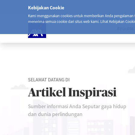
Kebijakan Cookie
Kami menggunakan cookies untuk memberikan Anda pengalaman ter
menerima semua cookie dari situs web kami. Lihat Kebijakan Cooki
BELI ONL
SELAMAT DATANG DI
Artikel Inspirasi
Sumber informasi Anda Seputar gaya hidup
dan dunia perlindungan