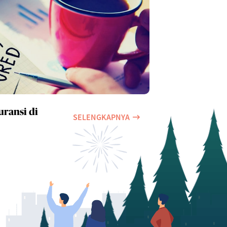
uransi di
SELENGKAPNYA