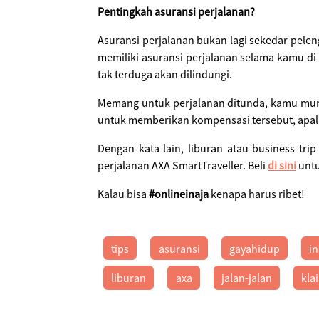
Pentingkah asuransi perjalanan?
Asuransi perjalanan bukan lagi sekedar pele
memiliki asuransi perjalanan selama kamu di
tak terduga akan dilindungi.
Memang untuk perjalanan ditunda, kamu mun
untuk memberikan kompensasi tersebut, apala
Dengan kata lain, liburan atau business tr
perjalanan AXA SmartTraveller. Beli
di sini
untu
Kalau bisa
#onlineinaja
kenapa harus ribet!
tips
asuransi
gayahidup
in
liburan
axa
jalan-jalan
kla