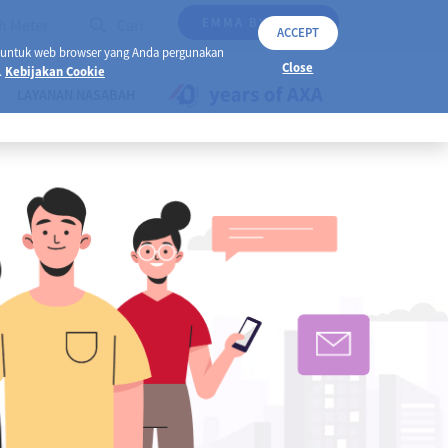
EMMA BY AXA
h Meter
Cari
ACCEPT
 untuk web browser yang Anda pergunakan
Close
.
Kebijakan Cookie
LAYANAN NASABAH