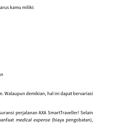
rus kamu miliki:
an
 Walaupun demikian, hal ini dapat bervariasi
uransi perjalanan AXA SmartTraveller! Selain
 manfaat
medical expense
(biaya pengobatan),