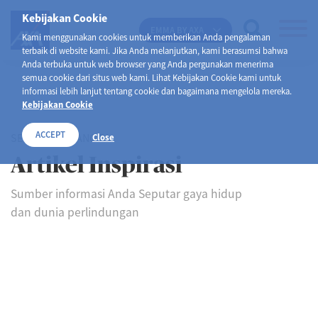
Kebijakan Cookie
EMMA BY AXA
Kami menggunakan cookies untuk memberikan Anda pengalaman
terbaik di website kami. Jika Anda melanjutkan, kami berasumsi bahwa
Anda terbuka untuk web browser yang Anda pergunakan menerima
semua cookie dari situs web kami. Lihat Kebijakan Cookie kami untuk
informasi lebih lanjut tentang cookie dan bagaimana mengelola mereka.
Kebijakan Cookie
ACCEPT
SELAMAT DATANG DI
Close
Artikel Inspirasi
Sumber informasi Anda Seputar gaya hidup
dan dunia perlindungan