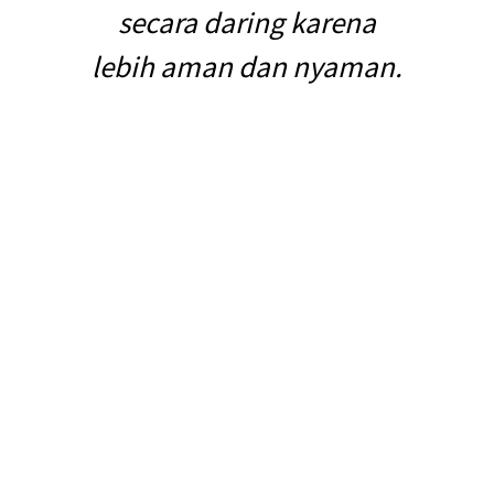
secara daring karena
lebih aman dan nyaman.
Dunia digital sudah menjadi hal yang sangat familiar bagi kehidupan.
Teknologi dan segala kecanggihan bisa membantu segala aktivitas
kehidupan manusia dalam kesehariannya.
Oleh karena itu, banyak aplikasi digital yang bermunculan dengan
menawarkan kemudahan jasa layanan bagi para nasabahnya. Salah
satunya adalah aplikasi digital asuransi seperti Emma by AXA. Yuk,
simak manfaatnya.