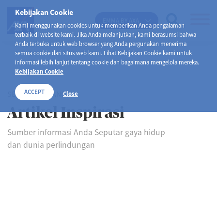
Kebijakan Cookie
EMMA BY AXA
Kami menggunakan cookies untuk memberikan Anda pengalaman
terbaik di website kami. Jika Anda melanjutkan, kami berasumsi bahwa
Anda terbuka untuk web browser yang Anda pergunakan menerima
semua cookie dari situs web kami. Lihat Kebijakan Cookie kami untuk
informasi lebih lanjut tentang cookie dan bagaimana mengelola mereka.
Kebijakan Cookie
ACCEPT
SELAMAT DATANG DI
Close
Artikel Inspirasi
Sumber informasi Anda Seputar gaya hidup
dan dunia perlindungan