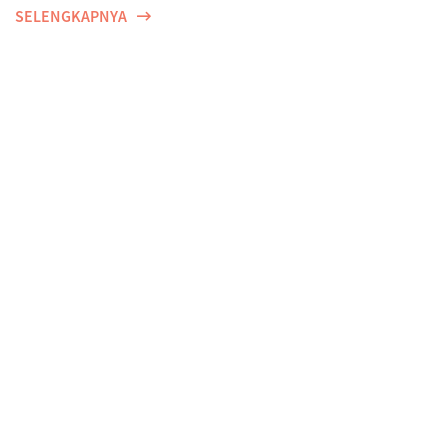
SELENGKAPNYA
Perempuan, Harapan, dan Proteksi Dini di Tengah
Ancaman Risiko Penyakit
SELENGKAPNYA