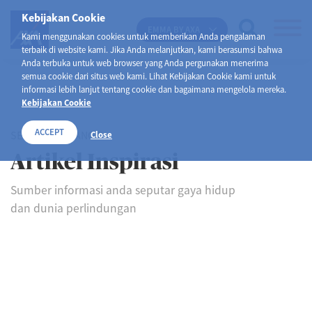
Kebijakan Cookie
EMMA BY AXA
Kami menggunakan cookies untuk memberikan Anda pengalaman
terbaik di website kami. Jika Anda melanjutkan, kami berasumsi bahwa
Anda terbuka untuk web browser yang Anda pergunakan menerima
semua cookie dari situs web kami. Lihat Kebijakan Cookie kami untuk
informasi lebih lanjut tentang cookie dan bagaimana mengelola mereka.
Kebijakan Cookie
ACCEPT
SELAMAT DATANG DI
Close
Artikel Inspirasi
Sumber informasi anda seputar gaya hidup
dan dunia perlindungan