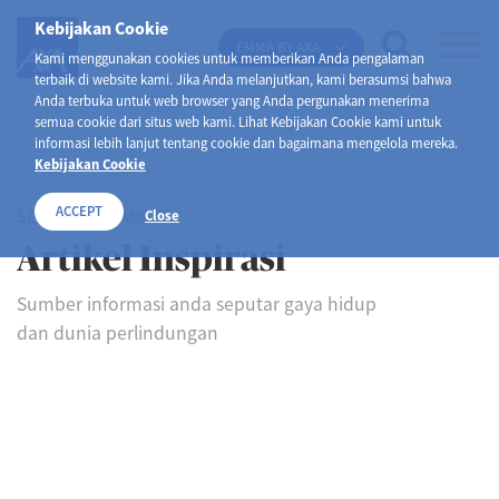
Kebijakan Cookie
EMMA BY AXA
Kami menggunakan cookies untuk memberikan Anda pengalaman
terbaik di website kami. Jika Anda melanjutkan, kami berasumsi bahwa
Anda terbuka untuk web browser yang Anda pergunakan menerima
semua cookie dari situs web kami. Lihat Kebijakan Cookie kami untuk
informasi lebih lanjut tentang cookie dan bagaimana mengelola mereka.
Kebijakan Cookie
ACCEPT
SELAMAT DATANG DI
Close
Artikel Inspirasi
Sumber informasi anda seputar gaya hidup
dan dunia perlindungan