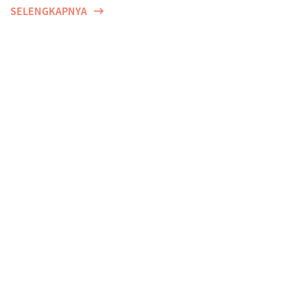
SELENGKAPNYA
Perempuan, Harapan, dan Proteksi Dini di Tengah
Ancaman Risiko Penyakit
SELENGKAPNYA