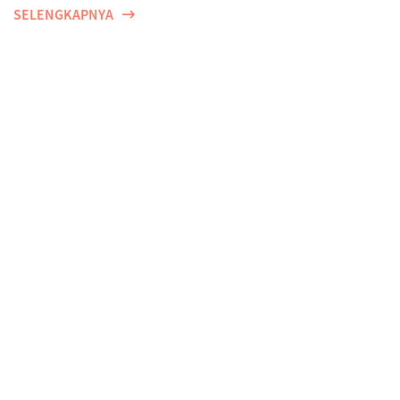
SELENGKAPNYA
Perempuan, Harapan, dan Proteksi Dini di Tengah
Ancaman Risiko Penyakit
SELENGKAPNYA