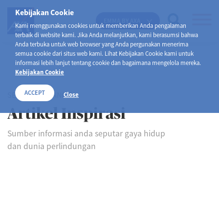
Kebijakan Cookie
EMMA BY AXA
Kami menggunakan cookies untuk memberikan Anda pengalaman
terbaik di website kami. Jika Anda melanjutkan, kami berasumsi bahwa
Anda terbuka untuk web browser yang Anda pergunakan menerima
semua cookie dari situs web kami. Lihat Kebijakan Cookie kami untuk
informasi lebih lanjut tentang cookie dan bagaimana mengelola mereka.
Kebijakan Cookie
ACCEPT
SELAMAT DATANG DI
Close
Artikel Inspirasi
Sumber informasi anda seputar gaya hidup
dan dunia perlindungan