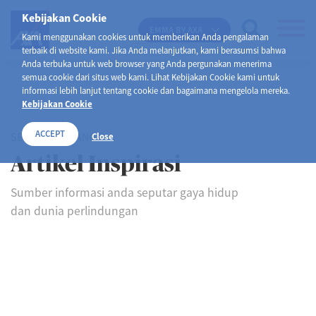
Kebijakan Cookie
EMMA BY AXA
Kami menggunakan cookies untuk memberikan Anda pengalaman
terbaik di website kami. Jika Anda melanjutkan, kami berasumsi bahwa
Anda terbuka untuk web browser yang Anda pergunakan menerima
semua cookie dari situs web kami. Lihat Kebijakan Cookie kami untuk
informasi lebih lanjut tentang cookie dan bagaimana mengelola mereka.
Kebijakan Cookie
ACCEPT
SELAMAT DATANG DI
Close
Artikel Inspirasi
Sumber informasi anda seputar gaya hidup
dan dunia perlindungan