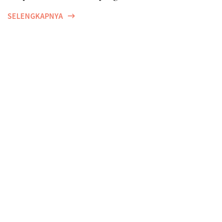
SELENGKAPNYA
Sering Terlupakan, Catat Tips yang Penting
Sebelum Mudik Lebaran
SELENGKAPNYA