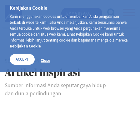
Kebijakan Cookie
EMMA BY AXA
Kami menggunakan cookies untuk memberikan Anda pengalaman
terbaik di website kami. Jika Anda melanjutkan, kami berasumsi bahwa
Anda terbuka untuk web browser yang Anda pergunakan menerima
semua cookie dari situs web kami. Lihat Kebijakan Cookie kami untuk
informasi lebih lanjut tentang cookie dan bagaimana mengelola mereka.
Kebijakan Cookie
ACCEPT
SELAMAT DATANG DI
Close
Artikel Inspirasi
Sumber informasi Anda seputar gaya hidup
dan dunia perlindungan