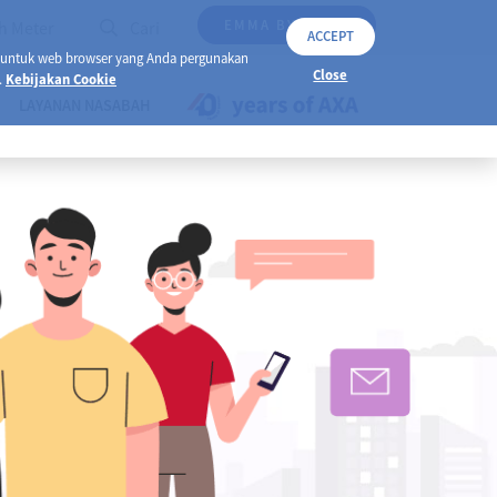
EMMA BY AXA
h Meter
Cari
ACCEPT
 untuk web browser yang Anda pergunakan
Close
.
Kebijakan Cookie
LAYANAN NASABAH