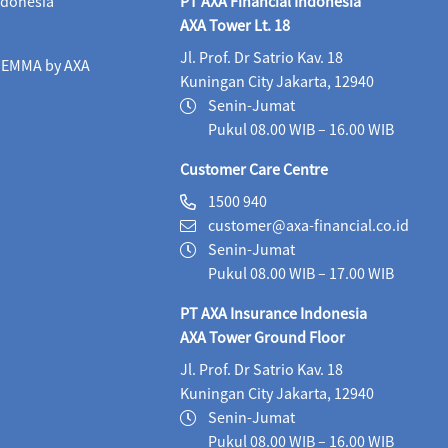
ndonesia
PT AXA Financial Indonesia
Maestro Balance Syariah (IDR)
06/08/2026
1,
AXA Tower Lt. 18
Jl. Prof. Dr Satrio Kav. 18
Maestro Equity Syariah (IDR)
06/08/2026
1,
i EMMA by AXA
Kuningan City Jakarta, 12940
Maestro Fixed Income Syariah (IDR)
06/08/2026
Senin-Jumat
Pukul 08.00 WIB – 16.00 WIB
Maestro Progressive Equity Syariah (IDR)
06/08/2
Customer Care Centre
Maestro USD Offshore Equity Fund (USD)
05/08
1500 940
customer@axa-financial.co.id
MaestroLink Aggresive Equity (IDR)
06/08/2026
Senin-Jumat
MaestroLink Balanced (IDR)
06/08/2026
3,2
Pukul 08.00 WIB – 17.00 WIB
PT AXA Insurance Indonesia
MaestroLink Cash Plus (IDR)
06/08/2026
2,7
AXA Tower Ground Floor
MaestroLink Dynamic (IDR)
06/08/2026
1,2
Jl. Prof. Dr Satrio Kav. 18
Kuningan City Jakarta, 12940
MaestroLink Equity Plus (IDR)
06/08/2026
4,
Senin-Jumat
MaestroLink Fixed Income Plus (IDR)
06/08/2026
Pukul 08.00 WIB – 16.00 WIB