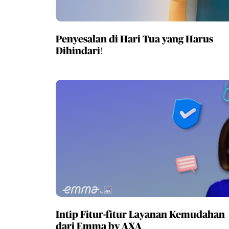
Penyesalan di Hari Tua yang Harus
Dihindari!
Intip Fitur-fitur Layanan Kemudahan
dari Emma by AXA