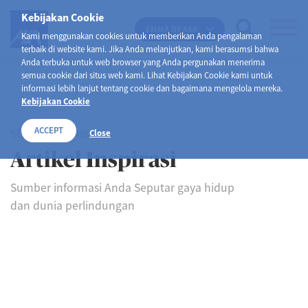
Kebijakan Cookie
EMMA BY AXA
Kami menggunakan cookies untuk memberikan Anda pengalaman
terbaik di website kami. Jika Anda melanjutkan, kami berasumsi bahwa
Anda terbuka untuk web browser yang Anda pergunakan menerima
semua cookie dari situs web kami. Lihat Kebijakan Cookie kami untuk
informasi lebih lanjut tentang cookie dan bagaimana mengelola mereka.
Kebijakan Cookie
ACCEPT
SELAMAT DATANG DI
Close
Artikel Inspirasi
Sumber informasi Anda Seputar gaya hidup
dan dunia perlindungan