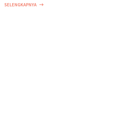
SELENGKAPNYA
Perempuan, Harapan, dan Proteksi Dini di Tengah
Ancaman Risiko Penyakit
SELENGKAPNYA