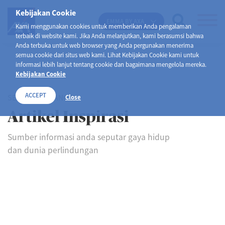
Kebijakan Cookie
EMMA BY AXA
Kami menggunakan cookies untuk memberikan Anda pengalaman
terbaik di website kami. Jika Anda melanjutkan, kami berasumsi bahwa
Anda terbuka untuk web browser yang Anda pergunakan menerima
semua cookie dari situs web kami. Lihat Kebijakan Cookie kami untuk
informasi lebih lanjut tentang cookie dan bagaimana mengelola mereka.
Kebijakan Cookie
ACCEPT
SELAMAT DATANG DI
Close
Artikel Inspirasi
Sumber informasi anda seputar gaya hidup
dan dunia perlindungan