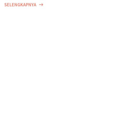
SELENGKAPNYA
Perempuan, Harapan, dan Proteksi Dini di Tengah
Ancaman Risiko Penyakit
SELENGKAPNYA