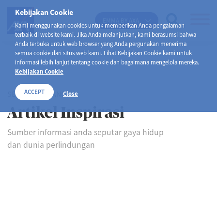
Kebijakan Cookie
EMMA BY AXA
Kami menggunakan cookies untuk memberikan Anda pengalaman
terbaik di website kami. Jika Anda melanjutkan, kami berasumsi bahwa
Anda terbuka untuk web browser yang Anda pergunakan menerima
semua cookie dari situs web kami. Lihat Kebijakan Cookie kami untuk
informasi lebih lanjut tentang cookie dan bagaimana mengelola mereka.
Kebijakan Cookie
ACCEPT
SELAMAT DATANG DI
Close
Artikel Inspirasi
Sumber informasi anda seputar gaya hidup
dan dunia perlindungan