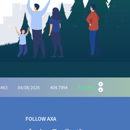
.5595
04/08/2026
222.1059
1.4536
.6073
04/08/2026
1,162.7386
6.8687
34.0046
04/08/2026
928.7313
5.2733
2975
04/08/2026
414.7351
0.5624
.5440
04/08/2026
1,031.9525
3.4085
72.2983
04/08/2026
966.7939
5.5044
3463
04/08/2026
404.7994
0.5469
854.6660
04/08/2026
1,842.5729
12.0931
018.7586
04/08/2026
1,016.3186
2.4400
FOLLOW AXA
1,066.2155
04/08/2026
1,064.6822
1.5333