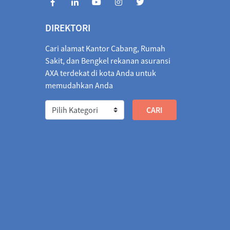
026
1,842.4723
04/08/2026
1,833.1715
9.3008
DIREKTORI
/2026
2.0622
03/08/2026
2.0301
0.0321
Cari alamat Kantor Cabang, Rumah
573.1013
04/08/2026
566.7579
6.3434
Sakit, dan Bengkel rekanan asuransi
AXA terdekat di kota Anda untuk
67.9942
04/08/2026
3,275.1422
7.1480
memudahkan Anda
37.3792
04/08/2026
2,736.8594
0.5198
04.5456
04/08/2026
1,308.4255
3.8799
018.4806
04/08/2026
5,009.7973
8.6833
3,378.1799
04/08/2026
3,374.5963
3.5836
26
1.4039
04/08/2026
1.3975
0.0064
911.1242
04/08/2026
911.1286
0.0044
13
04/08/2026
223.9982
0.0331