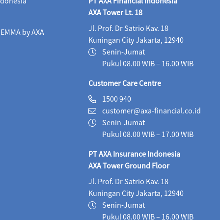
ndonesia
PT AXA Financial Indonesia
Maestro Progressive Equity Syariah (IDR)
05/08/2
AXA Tower Lt. 18
Jl. Prof. Dr Satrio Kav. 18
Maestro USD Offshore Equity Fund (USD)
04/08
i EMMA by AXA
Kuningan City Jakarta, 12940
MaestroLink Aggresive Equity (IDR)
05/08/2026
Senin-Jumat
Pukul 08.00 WIB – 16.00 WIB
MaestroLink Balanced (IDR)
05/08/2026
3,2
Customer Care Centre
MaestroLink Cash Plus (IDR)
05/08/2026
2,7
1500 940
customer@axa-financial.co.id
MaestroLink Dynamic (IDR)
05/08/2026
1,3
Senin-Jumat
MaestroLink Equity Plus (IDR)
05/08/2026
5,
Pukul 08.00 WIB – 17.00 WIB
PT AXA Insurance Indonesia
MaestroLink Fixed Income Plus (IDR)
05/08/2026
AXA Tower Ground Floor
MaestroLink Fixed Income Plus (USD)
05/08/20
Jl. Prof. Dr Satrio Kav. 18
Kuningan City Jakarta, 12940
MaestroLink Maxi Advantage (IDR)
05/08/2026
Senin-Jumat
Money Market (IDR)
05/08/2026
224.03
Pukul 08.00 WIB – 16.00 WIB