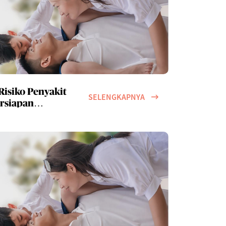
isiko Penyakit
SELENGKAPNYA
ersiapan