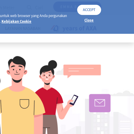
EMMA BY AXA
h Meter
Cari
ACCEPT
 untuk web browser yang Anda pergunakan
Close
.
Kebijakan Cookie
LAYANAN NASABAH