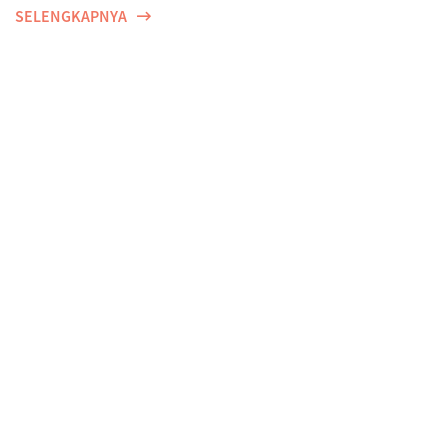
SELENGKAPNYA
Perempuan, Harapan, dan Proteksi Dini di Tengah
Ancaman Risiko Penyakit
SELENGKAPNYA