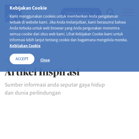
Kebijakan Cookie
EMMA BY AXA
Kami menggunakan cookies untuk memberikan Anda pengalaman
terbaik di website kami. Jika Anda melanjutkan, kami berasumsi bahwa
Anda terbuka untuk web browser yang Anda pergunakan menerima
semua cookie dari situs web kami. Lihat Kebijakan Cookie kami untuk
informasi lebih lanjut tentang cookie dan bagaimana mengelola mereka.
Kebijakan Cookie
ACCEPT
SELAMAT DATANG DI
Close
Artikel Inspirasi
Sumber informasi anda seputar gaya hidup
dan dunia perlindungan