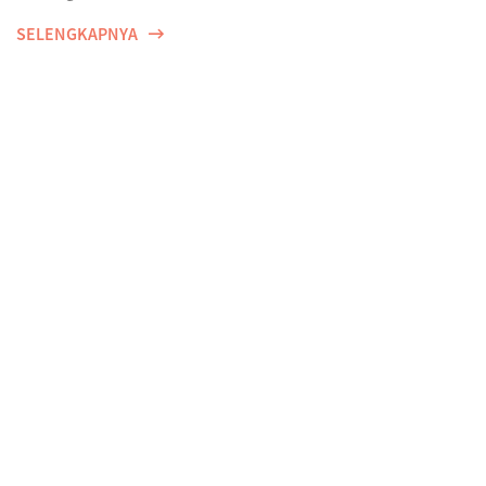
SELENGKAPNYA
Olah raga bisa dimana saja dengan Emma by AXA.
Be active, anytime & anywhere with Emma by
AXA.
SELENGKAPNYA