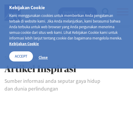
Kebijakan Cookie
EMMA BY AXA
Kami menggunakan cookies untuk memberikan Anda pengalaman
terbaik di website kami. Jika Anda melanjutkan, kami berasumsi bahwa
Anda terbuka untuk web browser yang Anda pergunakan menerima
semua cookie dari situs web kami. Lihat Kebijakan Cookie kami untuk
informasi lebih lanjut tentang cookie dan bagaimana mengelola mereka.
Kebijakan Cookie
ACCEPT
SELAMAT DATANG DI
Close
Artikel Inspirasi
Sumber informasi anda seputar gaya hidup
dan dunia perlindungan