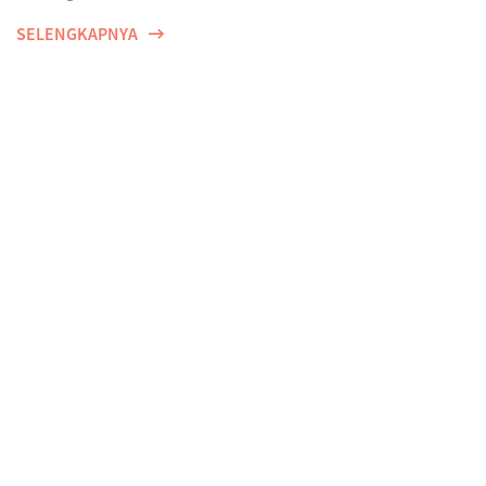
SELENGKAPNYA
Olah raga bisa dimana saja dengan Emma by AXA.
Be active, anytime & anywhere with Emma by
AXA.
SELENGKAPNYA