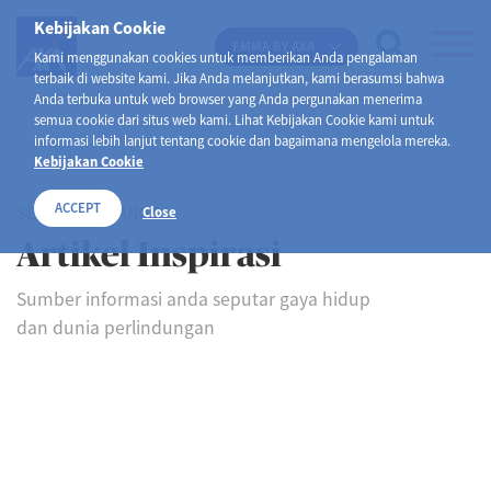
Kebijakan Cookie
EMMA BY AXA
Kami menggunakan cookies untuk memberikan Anda pengalaman
terbaik di website kami. Jika Anda melanjutkan, kami berasumsi bahwa
Anda terbuka untuk web browser yang Anda pergunakan menerima
semua cookie dari situs web kami. Lihat Kebijakan Cookie kami untuk
informasi lebih lanjut tentang cookie dan bagaimana mengelola mereka.
Kebijakan Cookie
ACCEPT
SELAMAT DATANG DI
Close
Artikel Inspirasi
Sumber informasi anda seputar gaya hidup
dan dunia perlindungan