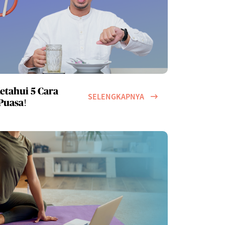
etahui 5 Cara
SELENGKAPNYA
Puasa!