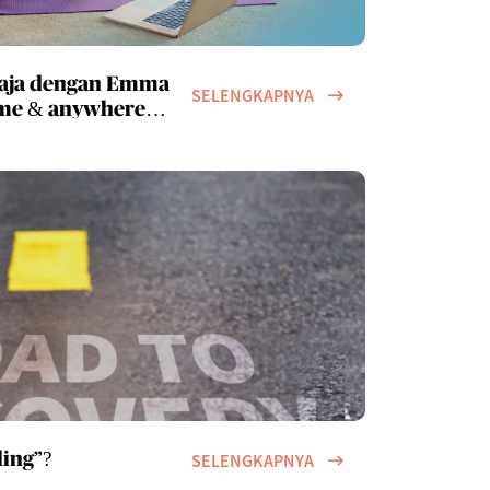
 saja dengan Emma
SELENGKAPNYA
time & anywhere
SELENGKAPNYA
ling”?