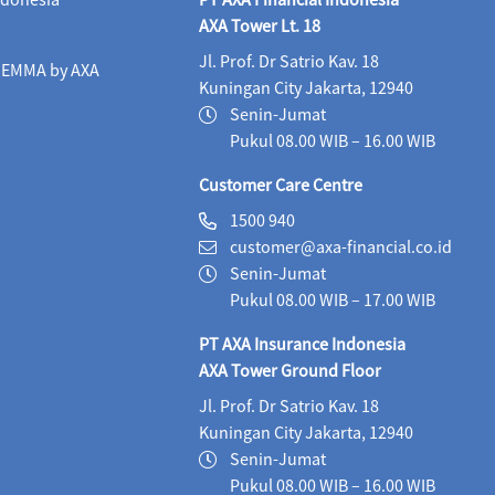
Maestro Equity Syariah (IDR)
06/08/2026
1,
AXA Tower Lt. 18
Jl. Prof. Dr Satrio Kav. 18
Maestro Fixed Income Syariah (IDR)
06/08/2026
i EMMA by AXA
Kuningan City Jakarta, 12940
Maestro Progressive Equity Syariah (IDR)
06/08/2
Senin-Jumat
Pukul 08.00 WIB – 16.00 WIB
Maestro USD Offshore Equity Fund (USD)
05/08
Customer Care Centre
MaestroLink Aggresive Equity (IDR)
06/08/2026
1500 940
customer@axa-financial.co.id
MaestroLink Balanced (IDR)
06/08/2026
3,2
Senin-Jumat
MaestroLink Cash Plus (IDR)
06/08/2026
2,7
Pukul 08.00 WIB – 17.00 WIB
PT AXA Insurance Indonesia
MaestroLink Dynamic (IDR)
06/08/2026
1,2
AXA Tower Ground Floor
MaestroLink Equity Plus (IDR)
06/08/2026
4,
Jl. Prof. Dr Satrio Kav. 18
Kuningan City Jakarta, 12940
MaestroLink Fixed Income Plus (IDR)
06/08/2026
Senin-Jumat
MaestroLink Fixed Income Plus (USD)
06/08/20
Pukul 08.00 WIB – 16.00 WIB