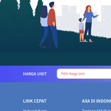
HARGA UNIT
LINK CEPAT
AXA DI INDON
Hubungi Kami
Tentang AXA Di I