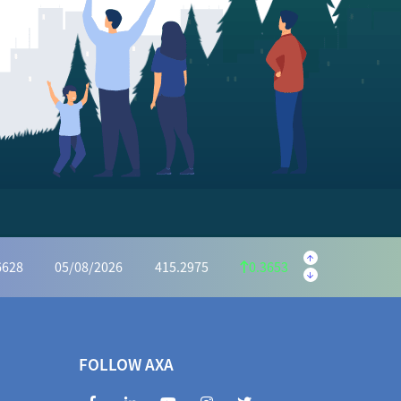
.5645
05/08/2026
223.5595
0.9950
.1139
05/08/2026
1,169.6073
4.4934
32.2721
05/08/2026
934.0046
1.7325
6628
05/08/2026
415.2975
0.3653
.2591
05/08/2026
1,028.5440
5.2849
70.4935
05/08/2026
972.2983
1.8048
6990
05/08/2026
405.3463
0.3527
FOLLOW AXA
846.3842
05/08/2026
1,854.6660
8.2818