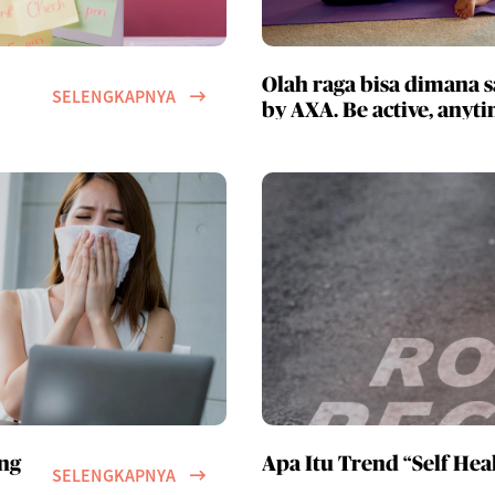
Olah raga bisa dimana
SELENGKAPNYA
by AXA. Be active, any
with Emma by AXA.
ang
Apa Itu Trend “Self Hea
SELENGKAPNYA