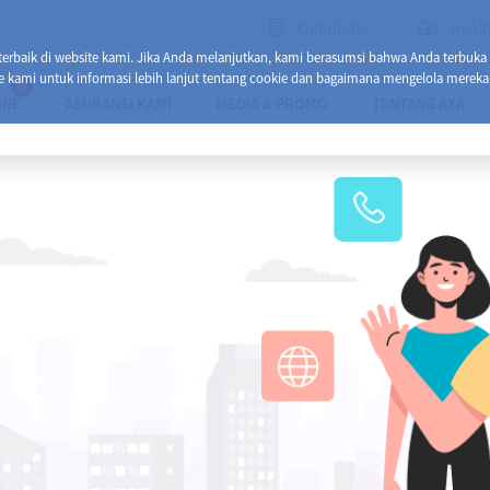
Kalkulator
Healt
baik di website kami. Jika Anda melanjutkan, kami berasumsi bahwa Anda terbuka
e kami untuk informasi lebih lanjut tentang cookie dan bagaimana mengelola mereka
13
INE
ASURANSI KAMI
MEDIA & PROMO
TENTANG AXA