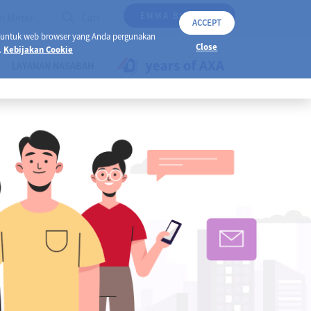
EMMA BY AXA
h Meter
Cari
ACCEPT
 untuk web browser yang Anda pergunakan
Close
.
Kebijakan Cookie
LAYANAN NASABAH