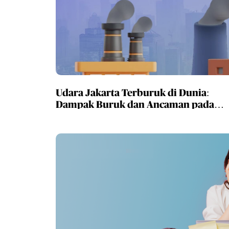
Udara Jakarta Terburuk di Dunia:
Dampak Buruk dan Ancaman pada
Kesehatan! Terapkan 5 Tips jaga
kesehatan ini di tengah tingginya polu
udara