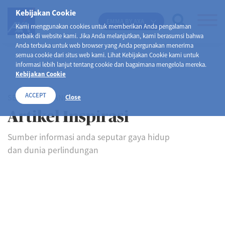
Kebijakan Cookie
EMMA BY AXA
Kami menggunakan cookies untuk memberikan Anda pengalaman
terbaik di website kami. Jika Anda melanjutkan, kami berasumsi bahwa
Anda terbuka untuk web browser yang Anda pergunakan menerima
semua cookie dari situs web kami. Lihat Kebijakan Cookie kami untuk
informasi lebih lanjut tentang cookie dan bagaimana mengelola mereka.
Kebijakan Cookie
ACCEPT
SELAMAT DATANG DI
Close
Artikel Inspirasi
Sumber informasi anda seputar gaya hidup
dan dunia perlindungan