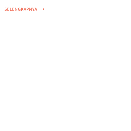
SELENGKAPNYA
Olah raga bisa dimana saja dengan Emma by AXA.
Be active, anytime & anywhere with Emma by
AXA.
SELENGKAPNYA