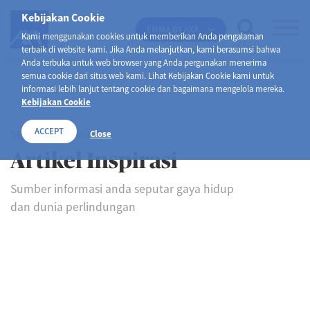
Kebijakan Cookie
EMMA BY AXA
Kami menggunakan cookies untuk memberikan Anda pengalaman
terbaik di website kami. Jika Anda melanjutkan, kami berasumsi bahwa
Anda terbuka untuk web browser yang Anda pergunakan menerima
semua cookie dari situs web kami. Lihat Kebijakan Cookie kami untuk
informasi lebih lanjut tentang cookie dan bagaimana mengelola mereka.
Kebijakan Cookie
ACCEPT
SELAMAT DATANG DI
Close
Artikel Inspirasi
Sumber informasi anda seputar gaya hidup
dan dunia perlindungan