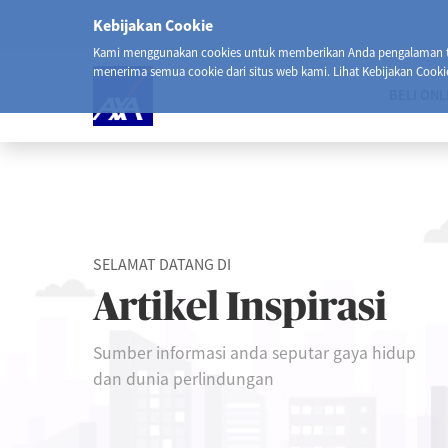
Kebijakan Cookie
Kami menggunakan cookies untuk memberikan Anda pengalaman ter
menerima semua cookie dari situs web kami. Lihat Kebijakan Cooki
BELI ONL
SELAMAT DATANG DI
Artikel Inspirasi
Sumber informasi anda seputar gaya hidup
dan dunia perlindungan