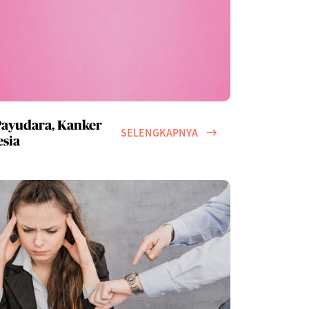
Payudara, Kanker
SELENGKAPNYA
esia