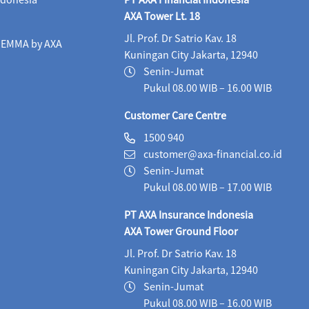
Maestro Balance Syariah (IDR)
06/08/2026
1,
AXA Tower Lt. 18
Jl. Prof. Dr Satrio Kav. 18
Maestro Equity Syariah (IDR)
06/08/2026
1,
i EMMA by AXA
Kuningan City Jakarta, 12940
Maestro Fixed Income Syariah (IDR)
06/08/2026
Senin-Jumat
Pukul 08.00 WIB – 16.00 WIB
Maestro Progressive Equity Syariah (IDR)
06/08/2
Customer Care Centre
Maestro USD Offshore Equity Fund (USD)
05/08
1500 940
customer@axa-financial.co.id
MaestroLink Aggresive Equity (IDR)
06/08/2026
Senin-Jumat
MaestroLink Balanced (IDR)
06/08/2026
3,2
Pukul 08.00 WIB – 17.00 WIB
PT AXA Insurance Indonesia
MaestroLink Cash Plus (IDR)
06/08/2026
2,7
AXA Tower Ground Floor
MaestroLink Dynamic (IDR)
06/08/2026
1,2
Jl. Prof. Dr Satrio Kav. 18
Kuningan City Jakarta, 12940
MaestroLink Equity Plus (IDR)
06/08/2026
4,
Senin-Jumat
MaestroLink Fixed Income Plus (IDR)
06/08/2026
Pukul 08.00 WIB – 16.00 WIB