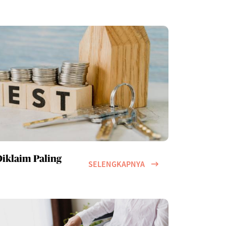
iklaim Paling
SELENGKAPNYA