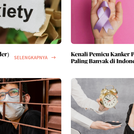
der)
Kenali Pemicu Kanker 
SELENGKAPNYA
Paling Banyak di Indon