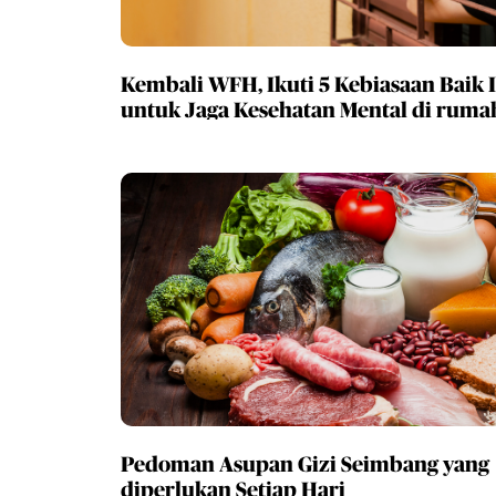
Kembali WFH, Ikuti 5 Kebiasaan Baik I
untuk Jaga Kesehatan Mental di ruma
Pedoman Asupan Gizi Seimbang yang
diperlukan Setiap Hari