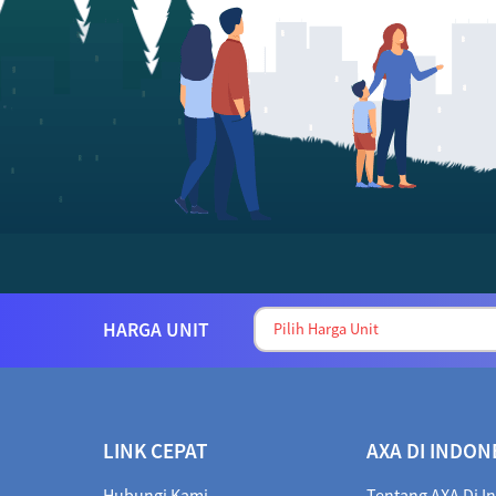
HARGA UNIT
LINK CEPAT
AXA DI INDON
Hubungi Kami
Tentang AXA Di I