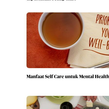
Manfaat Self Care untuk Mental Healt