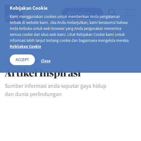
Kebijakan Cookie
EMMA BY AXA
Kami menggunakan cookies untuk memberikan Anda pengalaman
terbaik di website kami. Jika Anda melanjutkan, kami berasumsi bahwa
Anda terbuka untuk web browser yang Anda pergunakan menerima
semua cookie dari situs web kami. Lihat Kebijakan Cookie kami untuk
informasi lebih lanjut tentang cookie dan bagaimana mengelola mereka.
Kebijakan Cookie
ACCEPT
SELAMAT DATANG DI
Close
Artikel Inspirasi
Sumber informasi anda seputar gaya hidup
dan dunia perlindungan