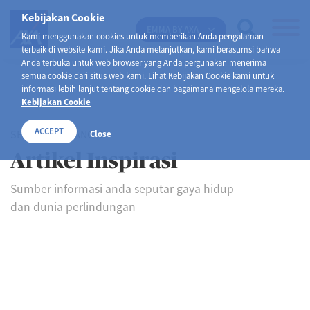
Kebijakan Cookie
EMMA BY AXA
Kami menggunakan cookies untuk memberikan Anda pengalaman
terbaik di website kami. Jika Anda melanjutkan, kami berasumsi bahwa
Anda terbuka untuk web browser yang Anda pergunakan menerima
semua cookie dari situs web kami. Lihat Kebijakan Cookie kami untuk
informasi lebih lanjut tentang cookie dan bagaimana mengelola mereka.
Kebijakan Cookie
ACCEPT
SELAMAT DATANG DI
Close
Artikel Inspirasi
Sumber informasi anda seputar gaya hidup
dan dunia perlindungan