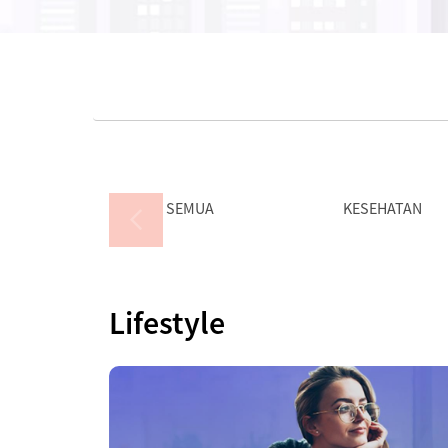
SEMUA
KESEHATAN
Lifestyle