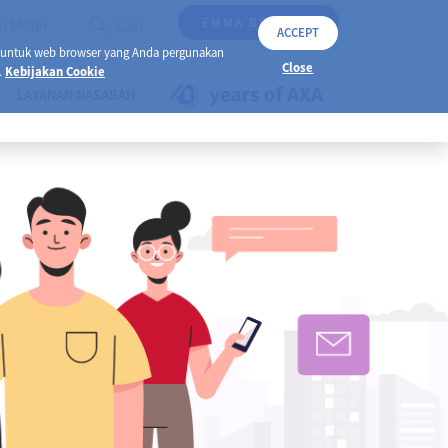
EMMA BY AXA
h Meter
Cari
ACCEPT
 untuk web browser yang Anda pergunakan
Close
.
Kebijakan Cookie
LAYANAN NASABAH