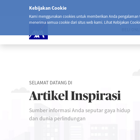
Kebijakan Cookie
Kami menggunakan cookies untuk memberikan Anda pengalaman ter
menerima semua cookie dari situs web kami. Lihat Kebijakan Cooki
BELI ONL
SELAMAT DATANG DI
Artikel Inspirasi
Sumber informasi Anda seputar gaya hidup
dan dunia perlindungan