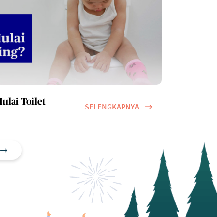
ulai Toilet
SELENGKAPNYA