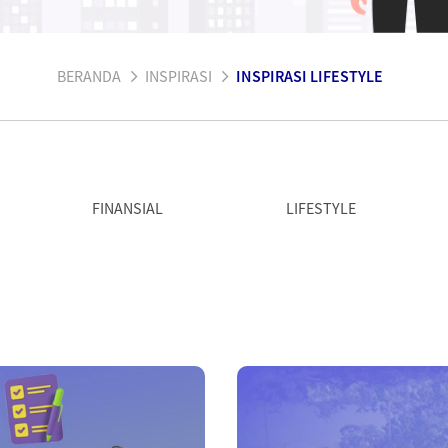
BERANDA
INSPIRASI
INSPIRASI LIFESTYLE
FINANSIAL
LIFESTYLE