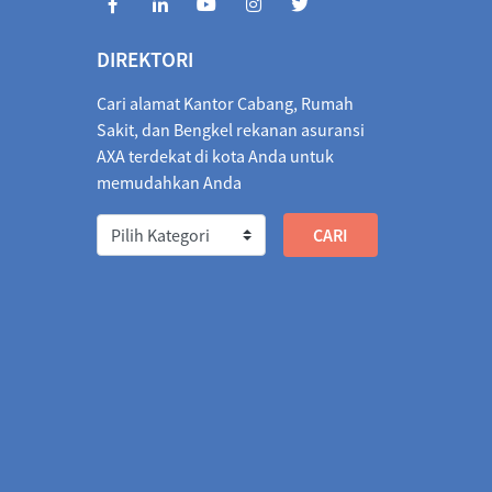
846.3842
05/08/2026
1,854.6660
8.2818
DIREKTORI
010.5564
05/08/2026
1,018.7586
8.2022
Cari alamat Kantor Cabang, Rumah
1,066.6614
05/08/2026
1,066.2155
0.4459
Sakit, dan Bengkel rekanan asuransi
AXA terdekat di kota Anda untuk
026
1,833.3741
05/08/2026
1,842.4723
9.0982
memudahkan Anda
/2026
2.0586
04/08/2026
2.0622
0.0036
571.9830
05/08/2026
573.1013
1.1183
60.0458
05/08/2026
3,267.9942
7.9484
37.8414
05/08/2026
2,737.3792
0.4622
96.4434
05/08/2026
1,304.5456
8.1022
986.0803
05/08/2026
5,018.4806
32.4003
3,381.4235
05/08/2026
3,378.1799
3.2436