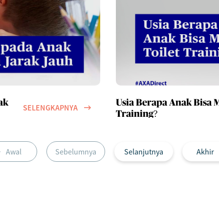
ak
Usia Berapa Anak Bisa M
SELENGKAPNYA
Training?
Awal
Sebelumnya
Selanjutnya
Akhir