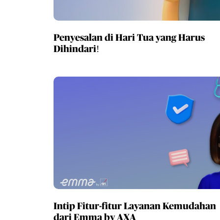
Penyesalan di Hari Tua yang Harus
Dihindari!
Intip Fitur-fitur Layanan Kemudahan
dari Emma by AXA