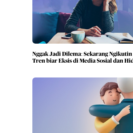
Nggak Jadi Dilema: Sekarang Ngikutin
Tren biar Eksis di Media Sosial dan H
Tenang di Hari Tua bisa dilakukan
Bersamaan!