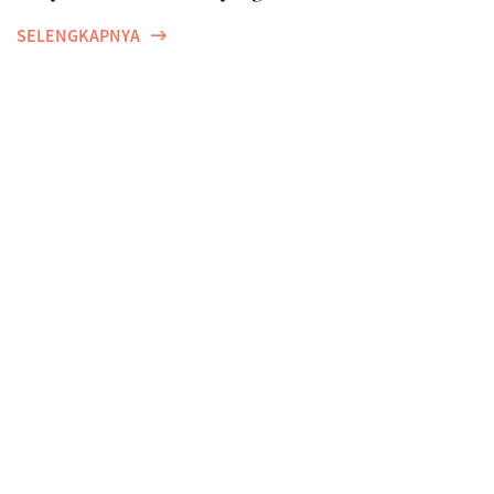
SELENGKAPNYA
Sering Terlupakan, Catat Tips yang Penting
Sebelum Mudik Lebaran
SELENGKAPNYA