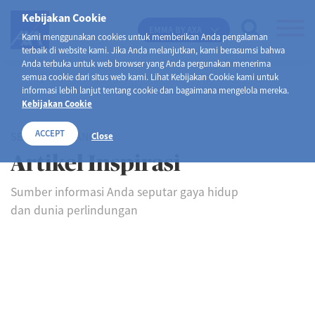
Kebijakan Cookie
EMMA BY AXA
Kami menggunakan cookies untuk memberikan Anda pengalaman
terbaik di website kami. Jika Anda melanjutkan, kami berasumsi bahwa
Anda terbuka untuk web browser yang Anda pergunakan menerima
semua cookie dari situs web kami. Lihat Kebijakan Cookie kami untuk
informasi lebih lanjut tentang cookie dan bagaimana mengelola mereka.
Kebijakan Cookie
ACCEPT
SELAMAT DATANG DI
Close
Artikel Inspirasi
Sumber informasi Anda seputar gaya hidup
dan dunia perlindungan