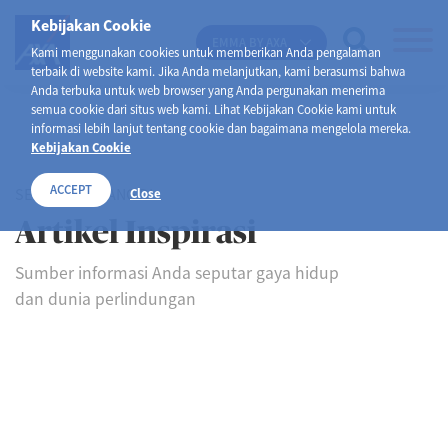
Kebijakan Cookie
EMMA BY AXA
Kami menggunakan cookies untuk memberikan Anda pengalaman
terbaik di website kami. Jika Anda melanjutkan, kami berasumsi bahwa
Anda terbuka untuk web browser yang Anda pergunakan menerima
semua cookie dari situs web kami. Lihat Kebijakan Cookie kami untuk
informasi lebih lanjut tentang cookie dan bagaimana mengelola mereka.
Kebijakan Cookie
ACCEPT
SELAMAT DATANG DI
Close
Artikel Inspirasi
Sumber informasi Anda seputar gaya hidup
dan dunia perlindungan