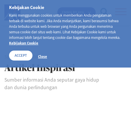
Kebijakan Cookie
EMMA BY AXA
Kami menggunakan cookies untuk memberikan Anda pengalaman
terbaik di website kami. Jika Anda melanjutkan, kami berasumsi bahwa
Anda terbuka untuk web browser yang Anda pergunakan menerima
semua cookie dari situs web kami. Lihat Kebijakan Cookie kami untuk
informasi lebih lanjut tentang cookie dan bagaimana mengelola mereka.
Kebijakan Cookie
ACCEPT
SELAMAT DATANG DI
Close
Artikel Inspirasi
Sumber informasi Anda seputar gaya hidup
dan dunia perlindungan