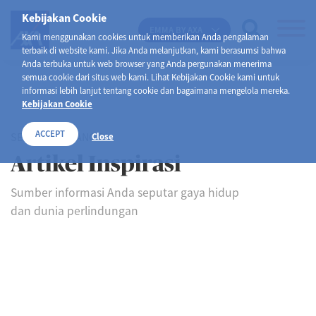
Kebijakan Cookie
EMMA BY AXA
Kami menggunakan cookies untuk memberikan Anda pengalaman
terbaik di website kami. Jika Anda melanjutkan, kami berasumsi bahwa
Anda terbuka untuk web browser yang Anda pergunakan menerima
semua cookie dari situs web kami. Lihat Kebijakan Cookie kami untuk
informasi lebih lanjut tentang cookie dan bagaimana mengelola mereka.
Kebijakan Cookie
ACCEPT
SELAMAT DATANG DI
Close
Artikel Inspirasi
Sumber informasi Anda seputar gaya hidup
dan dunia perlindungan