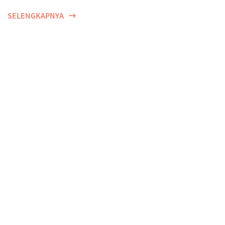
SELENGKAPNYA
Piala Dunia 2022, Ini Persiapan Qatar Jadi Tuan
Rumah Pesta Bola Sedunia
SELENGKAPNYA