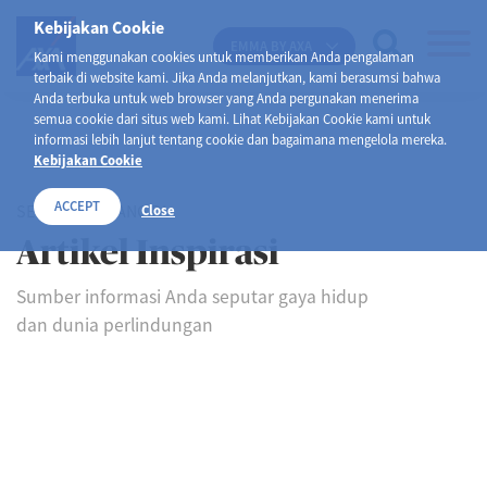
Kebijakan Cookie
EMMA BY AXA
Kami menggunakan cookies untuk memberikan Anda pengalaman
terbaik di website kami. Jika Anda melanjutkan, kami berasumsi bahwa
Anda terbuka untuk web browser yang Anda pergunakan menerima
semua cookie dari situs web kami. Lihat Kebijakan Cookie kami untuk
informasi lebih lanjut tentang cookie dan bagaimana mengelola mereka.
Kebijakan Cookie
ACCEPT
SELAMAT DATANG DI
Close
Artikel Inspirasi
Sumber informasi Anda seputar gaya hidup
dan dunia perlindungan