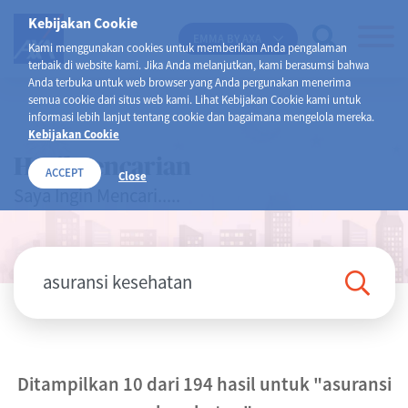
Kebijakan Cookie
EMMA BY AXA
Kami menggunakan cookies untuk memberikan Anda pengalaman
terbaik di website kami. Jika Anda melanjutkan, kami berasumsi bahwa
Anda terbuka untuk web browser yang Anda pergunakan menerima
semua cookie dari situs web kami. Lihat Kebijakan Cookie kami untuk
informasi lebih lanjut tentang cookie dan bagaimana mengelola mereka.
Kebijakan Cookie
Hasil Pencarian
ACCEPT
Close
Saya Ingin Mencari.....
Ditampilkan 10 dari 194 hasil untuk
"asuransi