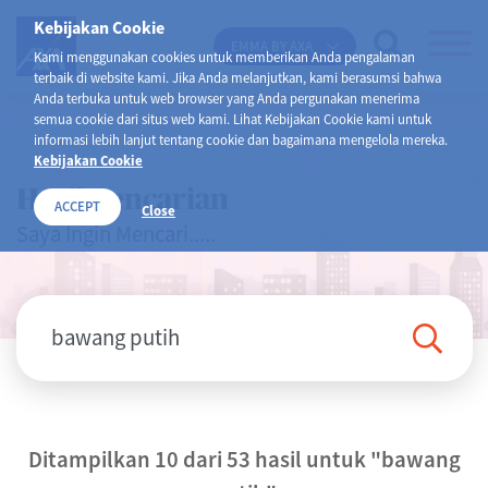
Kebijakan Cookie
EMMA BY AXA
Kami menggunakan cookies untuk memberikan Anda pengalaman
terbaik di website kami. Jika Anda melanjutkan, kami berasumsi bahwa
Anda terbuka untuk web browser yang Anda pergunakan menerima
semua cookie dari situs web kami. Lihat Kebijakan Cookie kami untuk
informasi lebih lanjut tentang cookie dan bagaimana mengelola mereka.
Kebijakan Cookie
Hasil Pencarian
ACCEPT
Close
Saya Ingin Mencari.....
Ditampilkan 10 dari 53 hasil untuk
"bawang