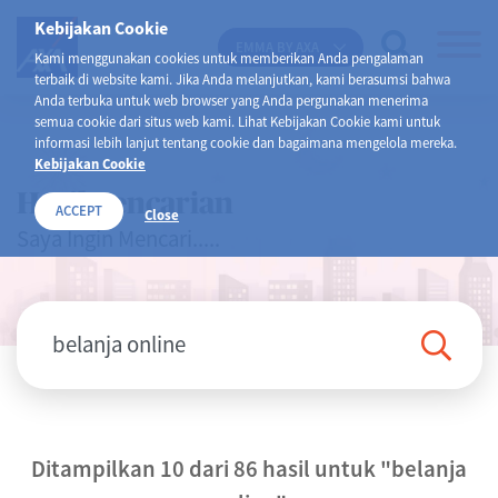
Kebijakan Cookie
EMMA BY AXA
Kami menggunakan cookies untuk memberikan Anda pengalaman
terbaik di website kami. Jika Anda melanjutkan, kami berasumsi bahwa
Anda terbuka untuk web browser yang Anda pergunakan menerima
semua cookie dari situs web kami. Lihat Kebijakan Cookie kami untuk
informasi lebih lanjut tentang cookie dan bagaimana mengelola mereka.
Kebijakan Cookie
Hasil Pencarian
ACCEPT
Close
Saya Ingin Mencari.....
Ditampilkan 10 dari 86 hasil untuk
"belanja