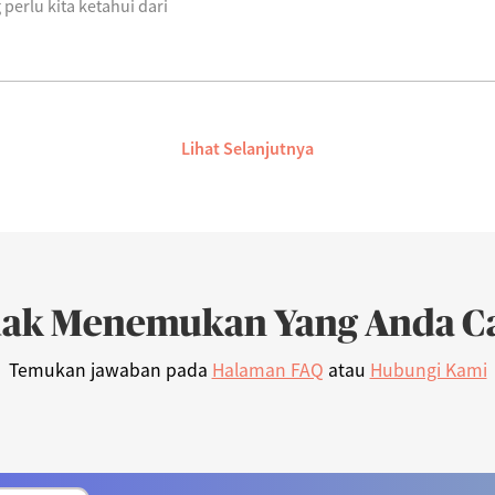
 perlu kita ketahui dari
Lihat Selanjutnya
dak Menemukan Yang Anda Ca
Temukan jawaban pada
Halaman FAQ
atau
Hubungi Kami
Syariah Progressive (IDR)
06/08/2026
222
AFI Dynamic Money (IDR)
06/08/2026
1,165
AFI Progressive Money (IDR)
06/08/2026
9