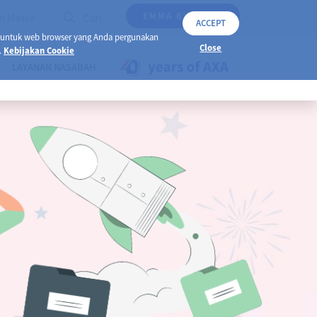
EMMA BY AXA
h Meter
Cari
ACCEPT
 untuk web browser yang Anda pergunakan
Close
.
Kebijakan Cookie
LAYANAN NASABAH