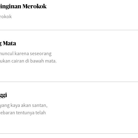
einginan Merokok
erokok
g Mata
uncul karena seseorang
kan cairan di bawah mata.
ggi
yang kaya akan santan,
lebaran tentunya telah