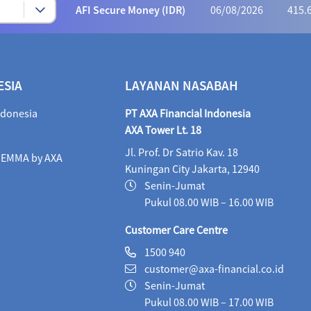
AFI Secure Money (IDR)
06/08/2026
415.
ALI Dynamic Money (IDR)
06/08/2026
1,023
ALI Progressive Money (IDR)
06/08/2026
9
ESIA
LAYANAN NASABAH
ALI Secure Money (IDR)
06/08/2026
405.
ndonesia
PT AXA Financial Indonesia
Maestro Balance Syariah (IDR)
06/08/2026
1,
AXA Tower Lt. 18
Jl. Prof. Dr Satrio Kav. 18
Maestro Equity Syariah (IDR)
06/08/2026
1,
i EMMA by AXA
Kuningan City Jakarta, 12940
Maestro Fixed Income Syariah (IDR)
06/08/2026
Senin-Jumat
Pukul 08.00 WIB – 16.00 WIB
Maestro Progressive Equity Syariah (IDR)
06/08/2
Customer Care Centre
Maestro USD Offshore Equity Fund (USD)
05/08
1500 940
customer@axa-financial.co.id
MaestroLink Aggresive Equity (IDR)
06/08/2026
Senin-Jumat
MaestroLink Balanced (IDR)
06/08/2026
3,2
Pukul 08.00 WIB – 17.00 WIB