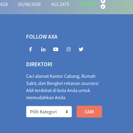
6628
05/08/2026
415.2975
0.3653
.2591
05/08/2026
1,028.5440
5.2849
70.4935
05/08/2026
972.2983
1.8048
FOLLOW AXA
6990
05/08/2026
405.3463
0.3527
846.3842
05/08/2026
1,854.6660
8.2818
DIREKTORI
010.5564
05/08/2026
1,018.7586
8.2022
Cari alamat Kantor Cabang, Rumah
1,066.6614
05/08/2026
1,066.2155
0.4459
Sakit, dan Bengkel rekanan asuransi
AXA terdekat di kota Anda untuk
026
1,833.3741
05/08/2026
1,842.4723
9.0982
memudahkan Anda
/2026
2.0586
04/08/2026
2.0622
0.0036
571.9830
05/08/2026
573.1013
1.1183
60.0458
05/08/2026
3,267.9942
7.9484