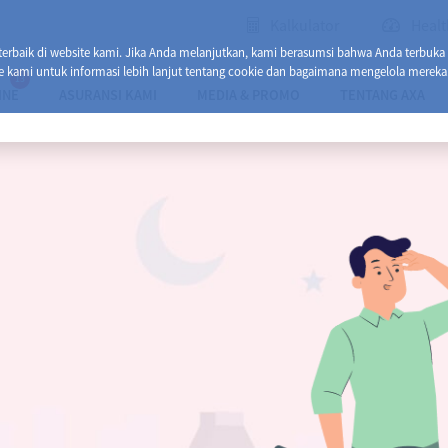
Kalkulator
Healt
baik di website kami. Jika Anda melanjutkan, kami berasumsi bahwa Anda terbuka
e kami untuk informasi lebih lanjut tentang cookie dan bagaimana mengelola mereka
13
INE
ASURANSI KAMI
MEDIA & PROMO
TENTANG AXA