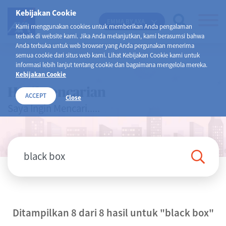
Kebijakan Cookie
EMMA BY AXA
Kami menggunakan cookies untuk memberikan Anda pengalaman
terbaik di website kami. Jika Anda melanjutkan, kami berasumsi bahwa
Anda terbuka untuk web browser yang Anda pergunakan menerima
semua cookie dari situs web kami. Lihat Kebijakan Cookie kami untuk
informasi lebih lanjut tentang cookie dan bagaimana mengelola mereka.
Kebijakan Cookie
Hasil Pencarian
ACCEPT
Close
Saya Ingin Mencari.....
Ditampilkan 8 dari 8 hasil untuk
"black box"