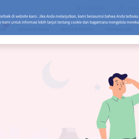
Kalkulator
Healt
baik di website kami. Jika Anda melanjutkan, kami berasumsi bahwa Anda terbuka
e kami untuk informasi lebih lanjut tentang cookie dan bagaimana mengelola mereka
13
INE
ASURANSI KAMI
MEDIA & PROMO
TENTANG AXA