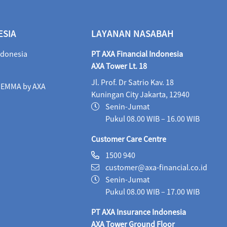
ALI Dynamic Money (IDR)
06/08/2026
1,023
ESIA
LAYANAN NASABAH
ALI Progressive Money (IDR)
06/08/2026
9
ndonesia
PT AXA Financial Indonesia
ALI Secure Money (IDR)
06/08/2026
405.
AXA Tower Lt. 18
Jl. Prof. Dr Satrio Kav. 18
Maestro Balance Syariah (IDR)
06/08/2026
1,
i EMMA by AXA
Kuningan City Jakarta, 12940
Maestro Equity Syariah (IDR)
06/08/2026
1,
Senin-Jumat
Pukul 08.00 WIB – 16.00 WIB
Maestro Fixed Income Syariah (IDR)
06/08/2026
Customer Care Centre
Maestro Progressive Equity Syariah (IDR)
06/08/2
1500 940
customer@axa-financial.co.id
Maestro USD Offshore Equity Fund (USD)
05/08
Senin-Jumat
MaestroLink Aggresive Equity (IDR)
06/08/2026
Pukul 08.00 WIB – 17.00 WIB
PT AXA Insurance Indonesia
MaestroLink Balanced (IDR)
06/08/2026
3,2
AXA Tower Ground Floor