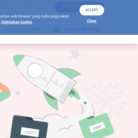
EMMA BY AXA
h Meter
Cari
ACCEPT
 untuk web browser yang Anda pergunakan
Close
.
Kebijakan Cookie
LAYANAN NASABAH