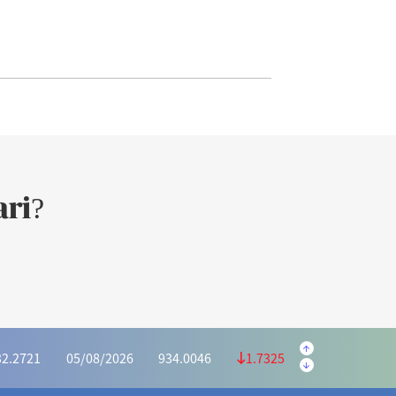
ri?
.5645
05/08/2026
223.5595
0.9950
.1139
05/08/2026
1,169.6073
4.4934
32.2721
05/08/2026
934.0046
1.7325
6628
05/08/2026
415.2975
0.3653