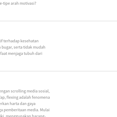
e-tipe arah motivasi?
tif terhadap kesehatan
n bugar, serta tidak mudah
anfaat menjaga tubuh dari
gan scrolling media sosial,
. Yap, flexing adalah fenomena
rkan harta dan gaya
gga pemberitaan media. Mulai
iki, menggunakan barang-