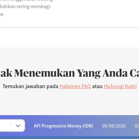
u bahkan sering membagi-
a.
dak Menemukan Yang Anda Ca
Temukan jawaban pada
Halaman FAQ
atau
Hubungi Kami
Syariah Progressive (IDR)
06/08/2026
222
AFI Dynamic Money (IDR)
06/08/2026
1,165
AFI Progressive Money (IDR)
06/08/2026
9
AFI Secure Money (IDR)
06/08/2026
415.