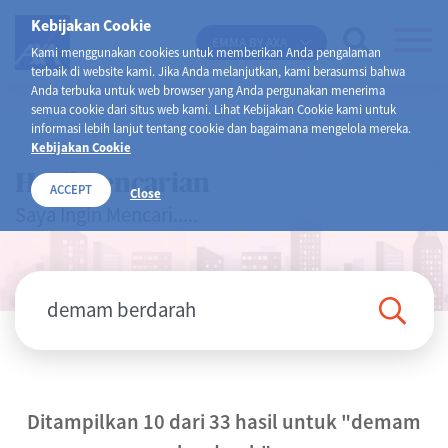
Kebijakan Cookie
EMMA BY AXA
Kami menggunakan cookies untuk memberikan Anda pengalaman
terbaik di website kami. Jika Anda melanjutkan, kami berasumsi bahwa
Anda terbuka untuk web browser yang Anda pergunakan menerima
semua cookie dari situs web kami. Lihat Kebijakan Cookie kami untuk
informasi lebih lanjut tentang cookie dan bagaimana mengelola mereka.
Kebijakan Cookie
Hasil Pencarian
ACCEPT
Close
Saya Ingin Mencari.....
Ditampilkan 10 dari 33 hasil untuk
"demam