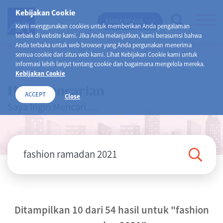
Kebijakan Cookie
EMMA BY AXA
Kami menggunakan cookies untuk memberikan Anda pengalaman
terbaik di website kami. Jika Anda melanjutkan, kami berasumsi bahwa
Anda terbuka untuk web browser yang Anda pergunakan menerima
semua cookie dari situs web kami. Lihat Kebijakan Cookie kami untuk
informasi lebih lanjut tentang cookie dan bagaimana mengelola mereka.
Kebijakan Cookie
Hasil Pencarian
ACCEPT
Close
Saya Ingin Mencari.....
Ditampilkan 10 dari 54 hasil untuk
"fashion