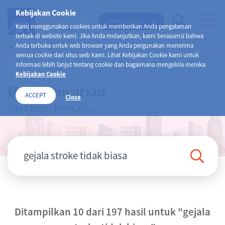
Kebijakan Cookie
EMMA BY AXA
Kami menggunakan cookies untuk memberikan Anda pengalaman
terbaik di website kami. Jika Anda melanjutkan, kami berasumsi bahwa
Anda terbuka untuk web browser yang Anda pergunakan menerima
semua cookie dari situs web kami. Lihat Kebijakan Cookie kami untuk
informasi lebih lanjut tentang cookie dan bagaimana mengelola mereka.
Kebijakan Cookie
Hasil Pencarian
ACCEPT
Close
Saya Ingin Mencari.....
Ditampilkan 10 dari 197 hasil untuk
"gejala