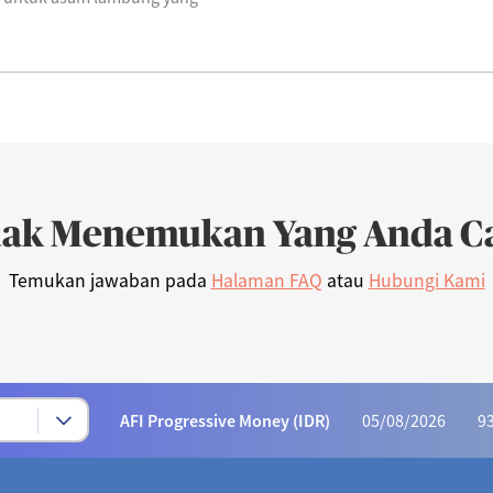
dak Menemukan Yang Anda Ca
Temukan jawaban pada
Halaman FAQ
atau
Hubungi Kami
Syariah Progressive (IDR)
05/08/2026
223
AFI Dynamic Money (IDR)
05/08/2026
1,169
AFI Progressive Money (IDR)
05/08/2026
9
AFI Secure Money (IDR)
05/08/2026
415.