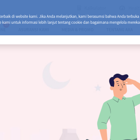
Kalkulator
Healt
baik di website kami. Jika Anda melanjutkan, kami berasumsi bahwa Anda terbuka
e kami untuk informasi lebih lanjut tentang cookie dan bagaimana mengelola mereka
13
INE
ASURANSI KAMI
MEDIA & PROMO
TENTANG AXA