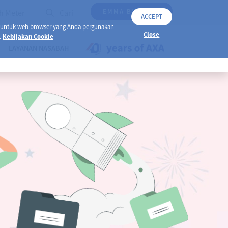
EMMA BY AXA
h Meter
Cari
ACCEPT
 untuk web browser yang Anda pergunakan
Close
.
Kebijakan Cookie
LAYANAN NASABAH