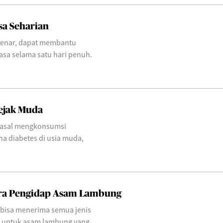
sa Seharian
enar, dapat membantu
asa selama satu hari penuh.
ejak Muda
la asal mengkonsumsi
na diabetes di usia muda,
ara Pengidap Asam Lambung
 bisa menerima semua jenis
n untuk asam lambung yang