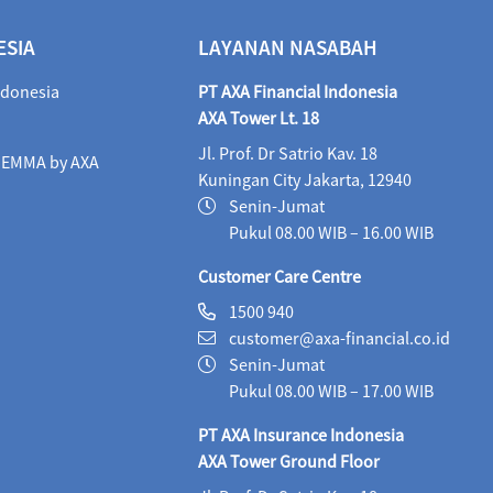
ALI Dynamic Money (IDR)
05/08/2026
1,028
ESIA
LAYANAN NASABAH
ALI Progressive Money (IDR)
05/08/2026
9
ndonesia
PT AXA Financial Indonesia
ALI Secure Money (IDR)
05/08/2026
405.
AXA Tower Lt. 18
Jl. Prof. Dr Satrio Kav. 18
Maestro Balance Syariah (IDR)
05/08/2026
1,
i EMMA by AXA
Kuningan City Jakarta, 12940
Maestro Equity Syariah (IDR)
05/08/2026
1,
Senin-Jumat
Pukul 08.00 WIB – 16.00 WIB
Maestro Fixed Income Syariah (IDR)
05/08/2026
Customer Care Centre
Maestro Progressive Equity Syariah (IDR)
05/08/2
1500 940
customer@axa-financial.co.id
Maestro USD Offshore Equity Fund (USD)
04/08
Senin-Jumat
MaestroLink Aggresive Equity (IDR)
05/08/2026
Pukul 08.00 WIB – 17.00 WIB
MaestroLink Balanced (IDR)
05/08/2026
3,2
PT AXA Insurance Indonesia
AXA Tower Ground Floor
MaestroLink Cash Plus (IDR)
05/08/2026
2,7