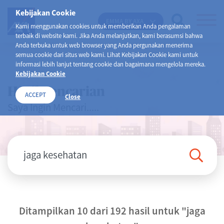
Kebijakan Cookie
EMMA BY AXA
Kami menggunakan cookies untuk memberikan Anda pengalaman
terbaik di website kami. Jika Anda melanjutkan, kami berasumsi bahwa
Anda terbuka untuk web browser yang Anda pergunakan menerima
semua cookie dari situs web kami. Lihat Kebijakan Cookie kami untuk
informasi lebih lanjut tentang cookie dan bagaimana mengelola mereka.
Kebijakan Cookie
Hasil Pencarian
ACCEPT
Close
Saya Ingin Mencari.....
Ditampilkan 10 dari 192 hasil untuk
"jaga