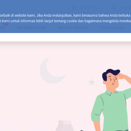
Kalkulator
Healt
baik di website kami. Jika Anda melanjutkan, kami berasumsi bahwa Anda terbuka
e kami untuk informasi lebih lanjut tentang cookie dan bagaimana mengelola mereka
13
INE
ASURANSI KAMI
MEDIA & PROMO
TENTANG AXA