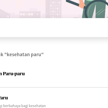
uk
"kesehatan paru"
n Paru-paru
Paru
up berbahaya bagi kesehatan