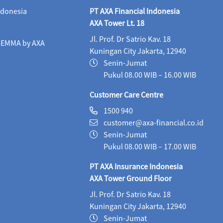
ndonesia
PT AXA Financial Indonesia
Maestro Equity Syariah (IDR)
05/08/2026
1,
AXA Tower Lt. 18
Jl. Prof. Dr Satrio Kav. 18
Maestro Fixed Income Syariah (IDR)
05/08/2026
i EMMA by AXA
Kuningan City Jakarta, 12940
Maestro Progressive Equity Syariah (IDR)
04/08/2
Senin-Jumat
Pukul 08.00 WIB – 16.00 WIB
Maestro USD Offshore Equity Fund (USD)
04/08
Customer Care Centre
MaestroLink Aggresive Equity (IDR)
05/08/2026
1500 940
customer@axa-financial.co.id
MaestroLink Balanced (IDR)
05/08/2026
3,2
Senin-Jumat
MaestroLink Cash Plus (IDR)
05/08/2026
2,7
Pukul 08.00 WIB – 17.00 WIB
PT AXA Insurance Indonesia
MaestroLink Dynamic (IDR)
05/08/2026
1,3
AXA Tower Ground Floor
MaestroLink Equity Plus (IDR)
05/08/2026
5,
Jl. Prof. Dr Satrio Kav. 18
Kuningan City Jakarta, 12940
MaestroLink Fixed Income Plus (IDR)
05/08/2026
Senin-Jumat