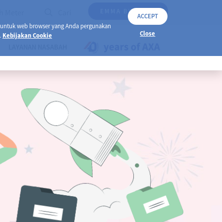
EMMA BY AXA
h Meter
Cari
ACCEPT
 untuk web browser yang Anda pergunakan
Close
.
Kebijakan Cookie
LAYANAN NASABAH