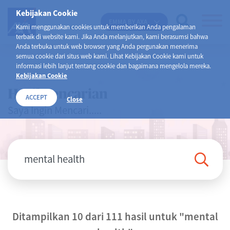
Kebijakan Cookie
EMMA BY AXA
Kami menggunakan cookies untuk memberikan Anda pengalaman
terbaik di website kami. Jika Anda melanjutkan, kami berasumsi bahwa
Anda terbuka untuk web browser yang Anda pergunakan menerima
semua cookie dari situs web kami. Lihat Kebijakan Cookie kami untuk
informasi lebih lanjut tentang cookie dan bagaimana mengelola mereka.
Kebijakan Cookie
Hasil Pencarian
ACCEPT
Close
Saya Ingin Mencari.....
Ditampilkan 10 dari 111 hasil untuk
"mental