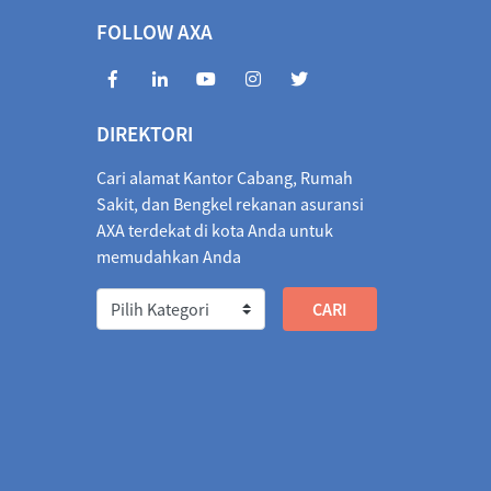
70.4935
05/08/2026
972.2983
1.8048
FOLLOW AXA
6990
05/08/2026
405.3463
0.3527
846.3842
05/08/2026
1,854.6660
8.2818
DIREKTORI
010.5564
05/08/2026
1,018.7586
8.2022
Cari alamat Kantor Cabang, Rumah
1,066.6614
05/08/2026
1,066.2155
0.4459
Sakit, dan Bengkel rekanan asuransi
AXA terdekat di kota Anda untuk
026
1,833.3741
05/08/2026
1,842.4723
9.0982
memudahkan Anda
/2026
2.0586
04/08/2026
2.0622
0.0036
571.9830
05/08/2026
573.1013
1.1183
60.0458
05/08/2026
3,267.9942
7.9484
37.8414
05/08/2026
2,737.3792
0.4622
96.4434
05/08/2026
1,304.5456
8.1022