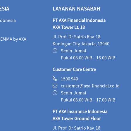
ALI Progressive Money (IDR)
06/08/2026
9
ESIA
LAYANAN NASABAH
ALI Secure Money (IDR)
06/08/2026
405.
ndonesia
PT AXA Financial Indonesia
Maestro Balance Syariah (IDR)
06/08/2026
1,
AXA Tower Lt. 18
Jl. Prof. Dr Satrio Kav. 18
Maestro Equity Syariah (IDR)
06/08/2026
1,
i EMMA by AXA
Kuningan City Jakarta, 12940
Maestro Fixed Income Syariah (IDR)
06/08/2026
Senin-Jumat
Pukul 08.00 WIB – 16.00 WIB
Maestro Progressive Equity Syariah (IDR)
06/08/2
Customer Care Centre
Maestro USD Offshore Equity Fund (USD)
05/08
1500 940
customer@axa-financial.co.id
MaestroLink Aggresive Equity (IDR)
06/08/2026
Senin-Jumat
MaestroLink Balanced (IDR)
06/08/2026
3,2
Pukul 08.00 WIB – 17.00 WIB
PT AXA Insurance Indonesia
MaestroLink Cash Plus (IDR)
06/08/2026
2,7
AXA Tower Ground Floor
MaestroLink Dynamic (IDR)
06/08/2026
1,2
Jl. Prof. Dr Satrio Kav. 18