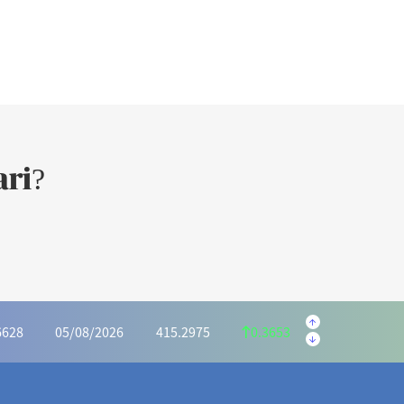
ri?
.5645
05/08/2026
223.5595
0.9950
.1139
05/08/2026
1,169.6073
4.4934
32.2721
05/08/2026
934.0046
1.7325
6628
05/08/2026
415.2975
0.3653
.2591
05/08/2026
1,028.5440
5.2849