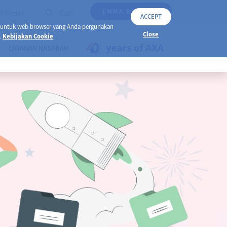
EMMA BY AXA
h Meter
Cari
ACCEPT
 untuk web browser yang Anda pergunakan
Close
.
Kebijakan Cookie
LAYANAN NASABAH