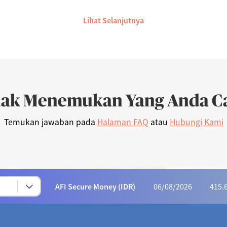
Lihat Selanjutnya
dak Menemukan Yang Anda Ca
Temukan jawaban pada
Halaman FAQ
atau
Hubungi Kami
Syariah Progressive (IDR)
06/08/2026
222
AFI Dynamic Money (IDR)
06/08/2026
1,165
AFI Progressive Money (IDR)
06/08/2026
9
AFI Secure Money (IDR)
06/08/2026
415.
ALI Dynamic Money (IDR)
06/08/2026
1,023