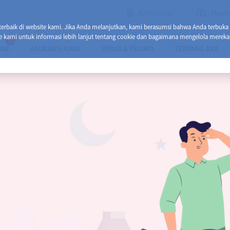
Kalkulator
Healt
baik di website kami. Jika Anda melanjutkan, kami berasumsi bahwa Anda terbuka
e kami untuk informasi lebih lanjut tentang cookie dan bagaimana mengelola mereka
13
INE
ASURANSI KAMI
MEDIA & PROMO
TENTANG AXA