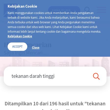
Kebijakan Cookie
EMMA BY AXA
Kami menggunakan cookies untuk memberikan Anda pengalaman
terbaik di website kami. Jika Anda melanjutkan, kami berasumsi bahwa
Anda terbuka untuk web browser yang Anda pergunakan menerima
semua cookie dari situs web kami. Lihat Kebijakan Cookie kami untuk
informasi lebih lanjut tentang cookie dan bagaimana mengelola mereka.
Kebijakan Cookie
Hasil Pencarian
ACCEPT
Close
Saya Ingin Mencari.....
Ditampilkan 10 dari 196 hasil untuk
"tekanan