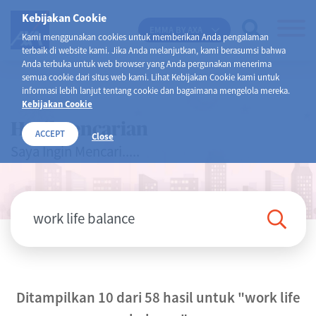
Kebijakan Cookie
EMMA BY AXA
Kami menggunakan cookies untuk memberikan Anda pengalaman
terbaik di website kami. Jika Anda melanjutkan, kami berasumsi bahwa
Anda terbuka untuk web browser yang Anda pergunakan menerima
semua cookie dari situs web kami. Lihat Kebijakan Cookie kami untuk
informasi lebih lanjut tentang cookie dan bagaimana mengelola mereka.
Kebijakan Cookie
Hasil Pencarian
ACCEPT
Close
Saya Ingin Mencari.....
Ditampilkan 10 dari 58 hasil untuk
"work life