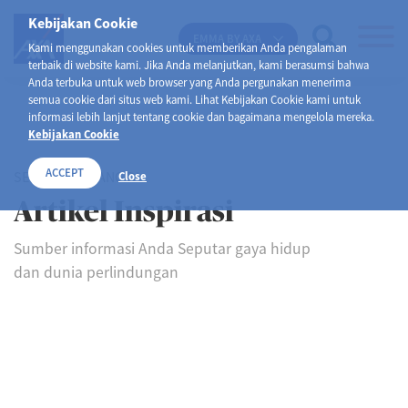
Kebijakan Cookie
EMMA BY AXA
Kami menggunakan cookies untuk memberikan Anda pengalaman
terbaik di website kami. Jika Anda melanjutkan, kami berasumsi bahwa
Anda terbuka untuk web browser yang Anda pergunakan menerima
semua cookie dari situs web kami. Lihat Kebijakan Cookie kami untuk
informasi lebih lanjut tentang cookie dan bagaimana mengelola mereka.
Kebijakan Cookie
ACCEPT
SELAMAT DATANG DI
Close
Artikel Inspirasi
Sumber informasi Anda Seputar gaya hidup
dan dunia perlindungan